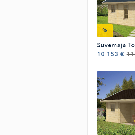
%
Suvemaja To
10 153 €
11