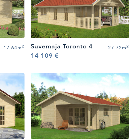
Suvemaja Toronto 4
2
2
17.64m
27.72m
14 109 €