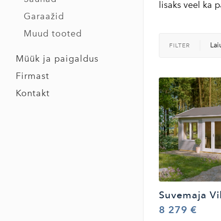
lisaks veel ka
Garaažid
Muud tooted
Lai
FILTER
Müük ja paigaldus
Firmast
Kontakt
Suvemaja Vi
8 279 €