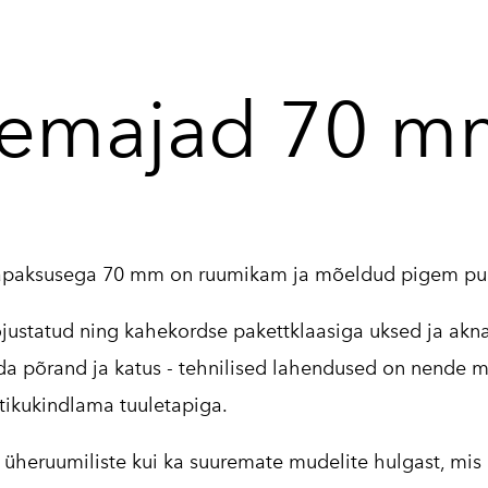
emajad 70 m
apaksusega 70 mm
on ruumikam ja mõeldud pigem puhk
ustatud ning kahekordse pakettklaasiga uksed ja aknad
ada põrand ja katus - tehnilised lahendused on nende m
tikukindlama tuuletapiga.
i üheruumiliste kui ka suuremate mudelite hulgast, mis