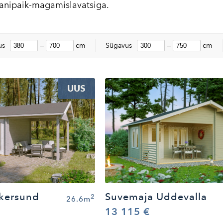
 panipaik-magamislavatsiga.
us
—
cm
Sügavus
—
cm
UUS
kersund
Suvemaja Uddevalla
2
26.6m
13 115 €