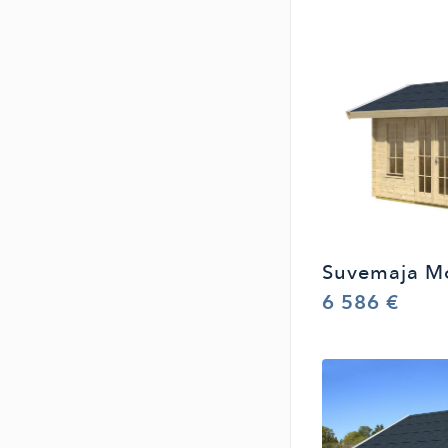
Suvemaja Mo
6 586 €