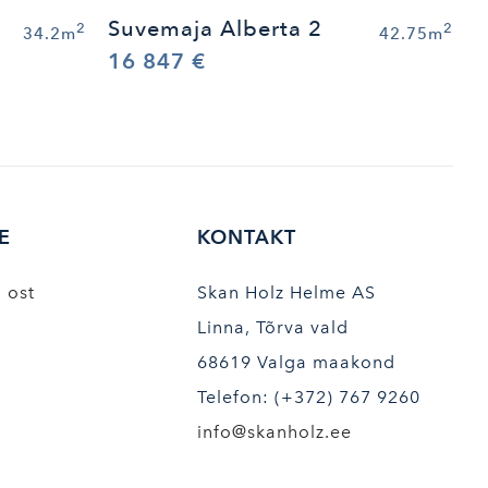
Suvemaja Alberta 2
2
2
34.2m
42.75m
16 847 €
E
KONTAKT
i ost
Skan Holz Helme AS
Linna, Tõrva vald
68619 Valga maakond
Telefon: (+372) 767 9260
info@skanholz.ee