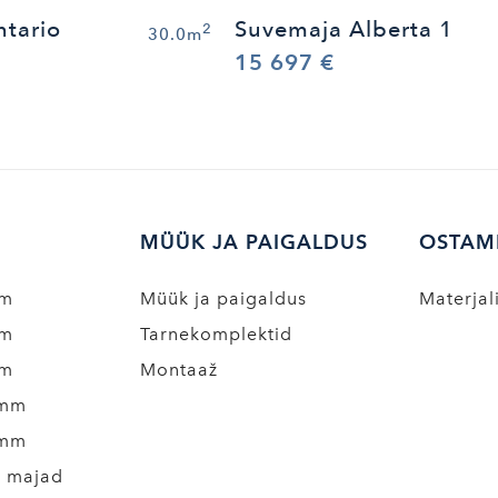
tario
Suvemaja Alberta 1
2
30.0m
15 697 €
MÜÜK JA PAIGALDUS
OSTAM
mm
Müük ja paigaldus
Materjal
mm
Tarnekomplektid
mm
Montaaž
 mm
 mm
a majad