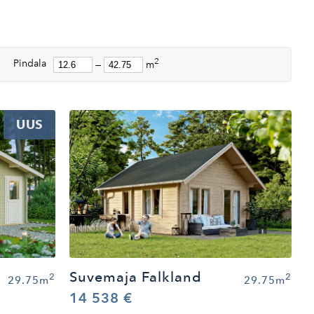
2
Pindala
—
m
UUS
Suvemaja Falkland
2
2
29.75m
29.75m
14 538 €