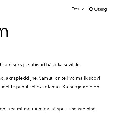
Eesti
Otsing
lisati ostukorvi.
m
Vaata ostukorvi
Eesti
English
amiseks ja sobivad hästi ka suvilaks.
, aknaplekid jne. Samuti on teil võimalik soovi
udelite puhul selleks olemas. Ka nurgatapid on
 on juba mitme ruumiga, täispuit siseuste ning