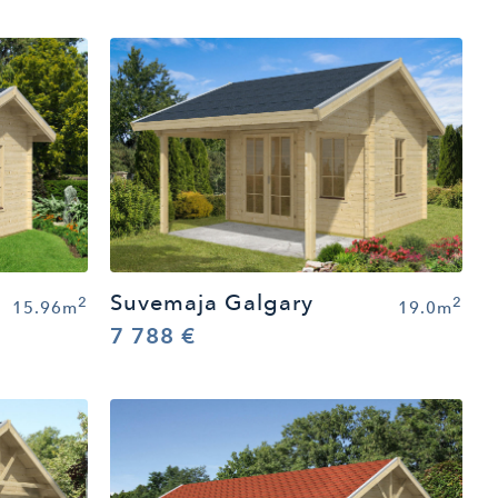
Suvemaja Galgary
2
2
15.96m
19.0m
7 788 €