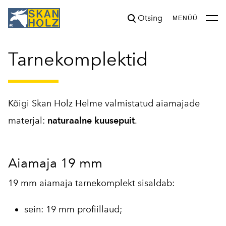
Otsing
lisati ostukorvi.
Vaata ostukorvi
MENÜÜ
Tarnekomplektid
Kõigi Skan Holz Helme valmistatud aiamajade
materjal:
naturaalne kuusepuit
.
Aiamaja 19 mm
19 mm aiamaja tarnekomplekt sisaldab:
sein: 19 mm profiillaud;