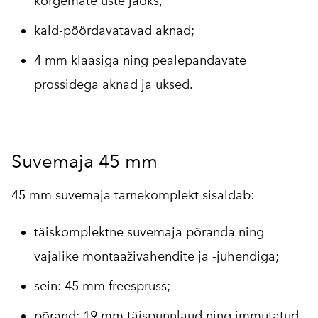
kõrgemate uste jaoks;
kald-pöördavatavad aknad;
4 mm klaasiga ning pealepandavate
prossidega aknad ja uksed.
Suvemaja 45 mm
45 mm suvemaja tarnekomplekt sisaldab:
täiskomplektne suvemaja põranda ning
vajalike montaaživahendite ja -juhendiga;
sein: 45 mm freespruss;
põrand: 19 mm täispunnlaud ning immutatud