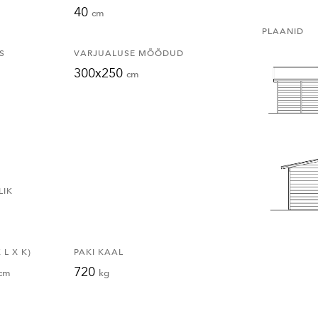
40
cm
PLAANID
S
VARJUALUSE MÕÕDUD
300x250
cm
LIK
L X K)
PAKI KAAL
720
cm
kg