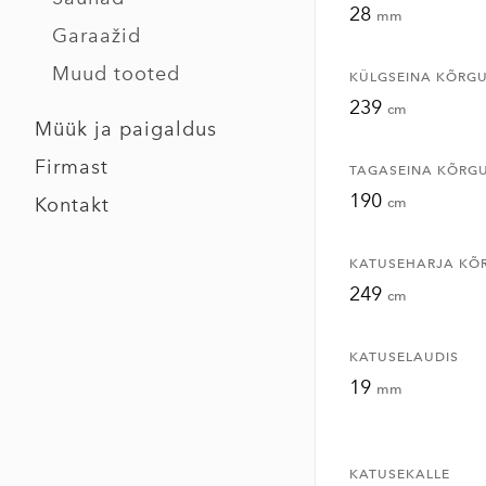
28
mm
Garaažid
Muud tooted
KÜLGSEINA KÕRG
239
cm
Müük ja paigaldus
Firmast
TAGASEINA KÕRG
190
Kontakt
cm
KATUSEHARJA KÕ
249
cm
KATUSELAUDIS
19
mm
KATUSEKALLE