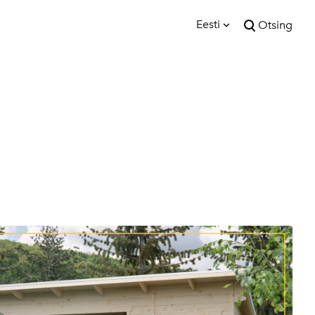
Eesti
Otsing
lisati ostukorvi.
Vaata ostukorvi
Eesti
English