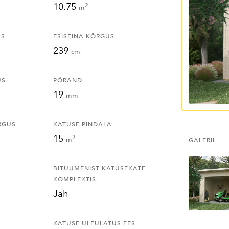
10.75
2
m
US
ESISEINA KÕRGUS
239
cm
US
PÕRAND
19
mm
RGUS
KATUSE PINDALA
15
2
m
GALERII
BITUUMENIST KATUSEKATE
KOMPLEKTIS
Jah
KATUSE ÜLEULATUS EES