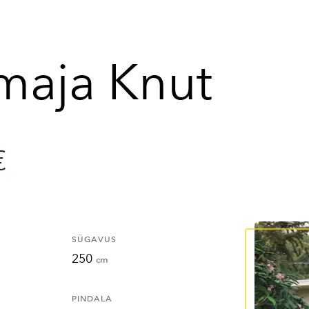
maja Knut
€
SÜGAVUS
250
cm
PINDALA