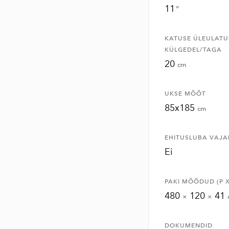
11
°
KATUSE ÜLEULATU
KÜLGEDEL/TAGA
20
cm
UKSE MÕÕT
85x185
cm
EHITUSLUBA VAJA
Ei
PAKI MÕÕDUD (P X 
480
120
41
×
×
DOKUMENDID