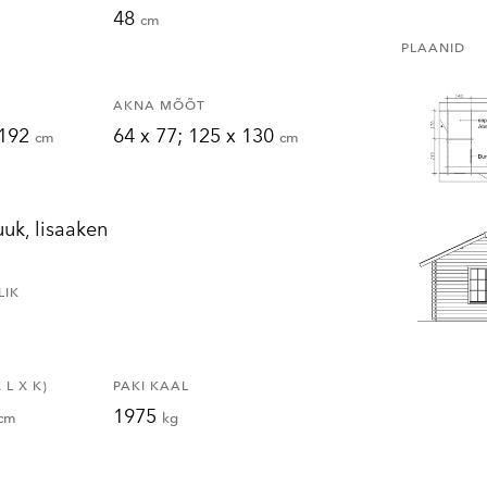
48
cm
PLAANID
AKNA MÕÕT
x192
64 x 77; 125 x 130
cm
cm
uuk, lisaaken
LIK
L X K)
PAKI KAAL
1975
cm
kg