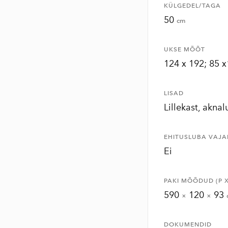
KÜLGEDEL/TAGA
50
cm
UKSE MÕÕT
124 x 192; 85 
LISAD
Lillekast, aknal
EHITUSLUBA VAJA
Ei
PAKI MÕÕDUD (P X 
590
120
93
×
×
DOKUMENDID