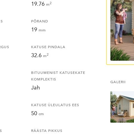
19.76
2
m
US
PÕRAND
19
mm
RGUS
KATUSE PINDALA
32.6
2
m
BITUUMENIST KATUSEKATE
KOMPLEKTIS
GALERII
Jah
KATUSE ÜLEULATUS EES
50
cm
S
RÄÄSTA PIKKUS