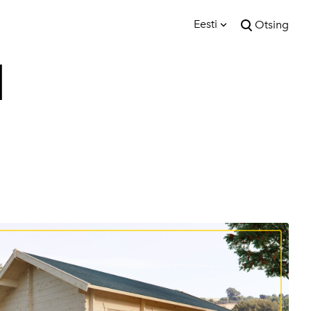
Eesti
Otsing
lisati ostukorvi.
1
Vaata ostukorvi
Eesti
English