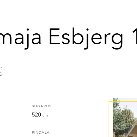
maja Esbjerg 
€
SÜGAVUS
520
cm
PINDALA